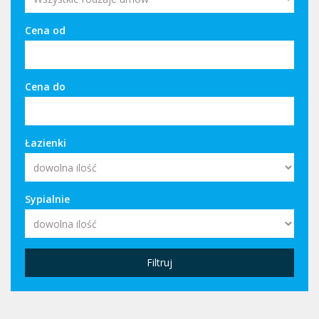
Cena od
Cena do
Łazienki
Sypialnie
Filtruj