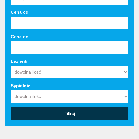
Cena od
Cena do
Łazienki
Sypialnie
Filtruj