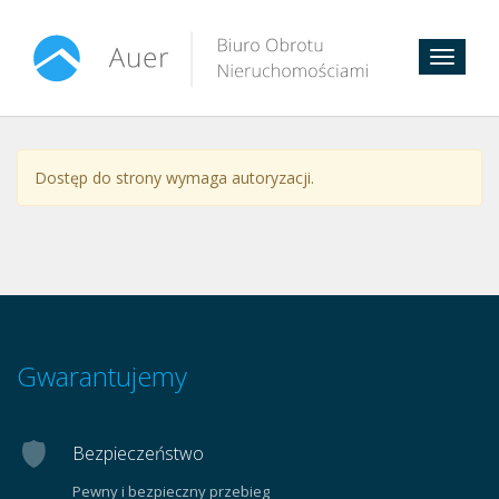
Toggle
navigat
Dostęp do strony wymaga autoryzacji.
Gwarantujemy
Bezpieczeństwo
Pewny i bezpieczny przebieg