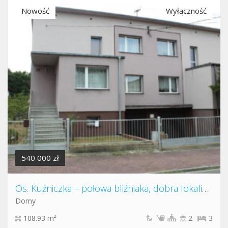
Nowość
Wyłączność
540 000 zł
Os. Kuźniczka – połowa bliźniaka, dobra lokalizacja
Domy
108.93 m²
2
3