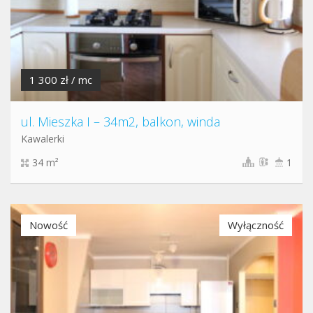
1 300 zł / mc
ul. Mieszka I – 34m2, balkon, winda
Kawalerki
34 m²
1
Nowość
Wyłączność