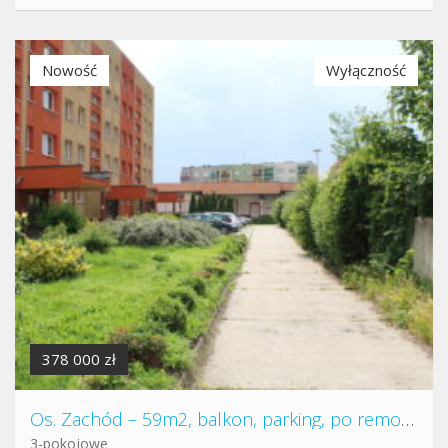
Nowość
Wyłączność
378 000 zł
Os. Zachód – 59m2, balkon, parking, po remoncie
3-pokojowe