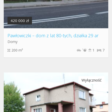
420 000 zł
Pawłowiczki – dom z lat 80-tych, działka 29 ar
Domy
200 m²
1
7
Wyłączność