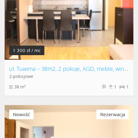
1 300 zł / mc
ul. Tuwima – 38m2, 2 pokoje, AGD, meble, winda
2-pokojowe
38 m²
1
1
Nowość
Rezerwacja