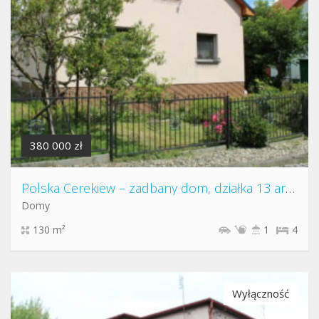
380 000 zł
Polska Cerekiew – zadbany dom, działka 13 arów
Domy
130 m²
1
4
Wyłączność