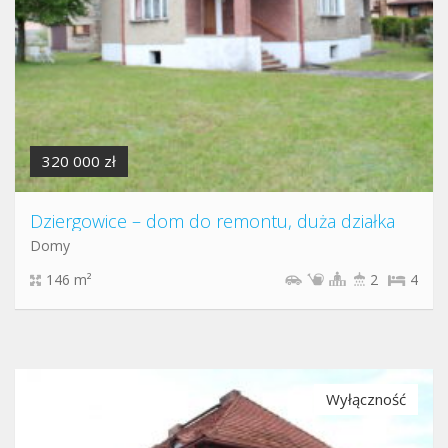
320 000 zł
Dziergowice – dom do remontu, duża działka
Domy
146 m²
2
4
Wyłączność