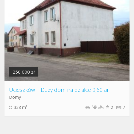
250 000 zł
Ucieszków – Duży dom na działce 9,60 ar
Domy
338 m²
2
7