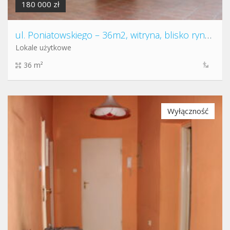
180 000 zł
ul. Poniatowskiego – 36m2, witryna, blisko rynku
Lokale użytkowe
36 m²
Wyłączność