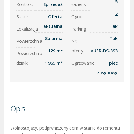
5
Kontrakt
Sprzedaż
Łazienki
2
Status
Oferta
Ogród
aktualna
Tak
Lokalizacja
Parking
Solarnia
Tak
Powierzchnia
Nr.
129 m²
oferty
AUER-DS-393
Powierzchnia
działki
1 965 m²
Ogrzewanie
piec
zasypowy
Opis
Wolnostojący, podpiwniczony dom w stanie do remontu