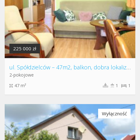
225 000 zł
ul. Spółdzielców – 47m2, balkon, dobra lokalizacja
2-pokojowe
47 m²
1
1
Wyłączność