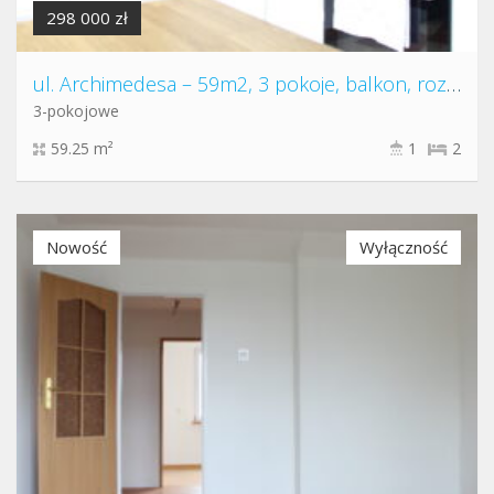
298 000 zł
ul. Archimedesa – 59m2, 3 pokoje, balkon, rozkład
3-pokojowe
59.25 m²
1
2
Nowość
Wyłączność