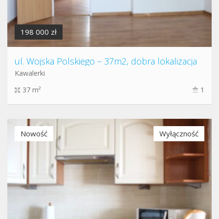
198 000 zł
ul. Wojska Polskiego – 37m2, dobra lokalizacja
Kawalerki
37 m²
1
Nowość
Wyłączność