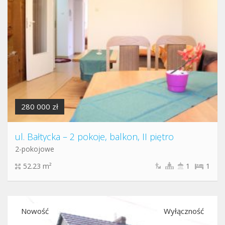
280 000 zł
ul. Bałtycka – 2 pokoje, balkon, II piętro
2-pokojowe
52.23 m²
1
1
Nowość
Wyłączność