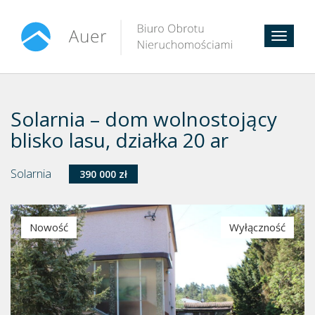
Toggle
navigat
Solarnia – dom wolnostojący
blisko lasu, działka 20 ar
Solarnia
390 000 zł
Nowość
Wyłączność