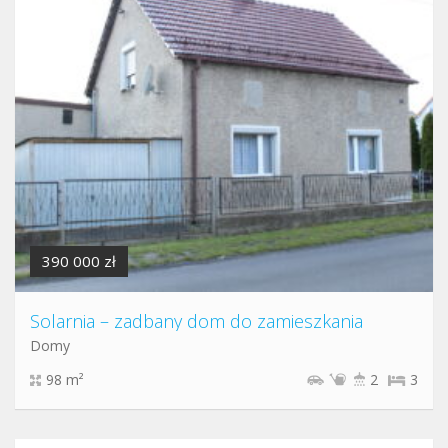
390 000 zł
Solarnia – zadbany dom do zamieszkania
Domy
98 m²
2
3