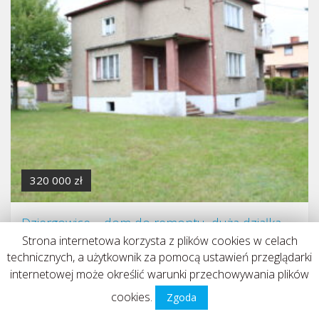
320 000 zł
Dziergowice – dom do remontu, duża działka
Strona internetowa korzysta z plików cookies w celach
Domy
technicznych, a użytkownik za pomocą ustawień przeglądarki
146 m²
2
4
internetowej może określić warunki przechowywania plików
cookies.
Zgoda