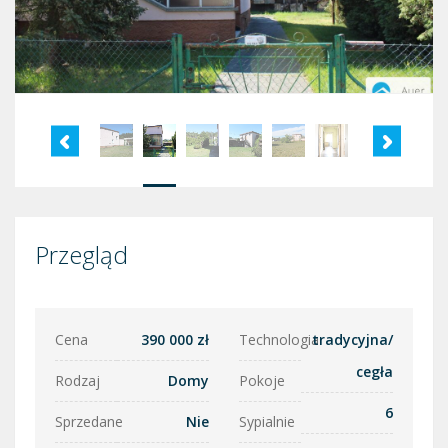
Przegląd
Cena
390 000 zł
Technologia
tradycyjna/
cegła
Rodzaj
Domy
Pokoje
6
Sprzedane
Nie
Sypialnie